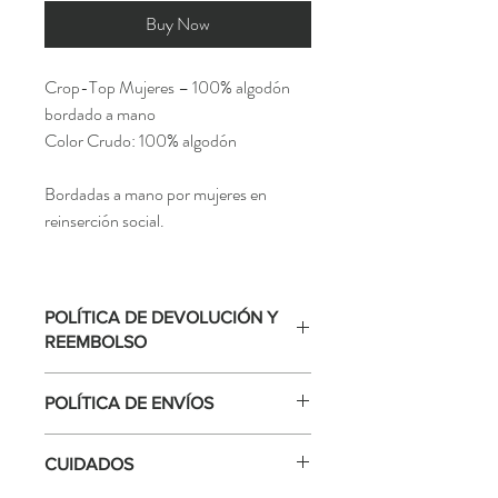
Buy Now
Crop-Top Mujeres – 100% algodón
bordado a mano
Color Crudo: 100% algodón
Bordadas a mano por mujeres en
reinserción social.
POLÍTICA DE DEVOLUCIÓN Y
REEMBOLSO
No se acepta devoluciones o cambios. Si el
POLÍTICA DE ENVÍOS
producto tiene un defecto de calidad, este
se podra cambiar una vez que se revise por
Todos nuestros envios cotizados se realizan:
el diseñador.
CUIDADOS
En Mexico por Redpack con un seguro .
Los gastos de envio van por cuenta del
USA Fedex con guia de seguimiento o