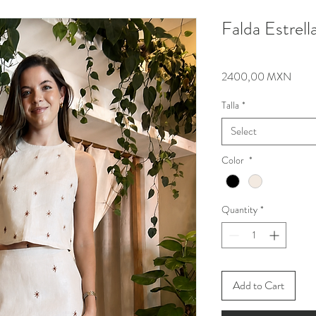
Falda Estrell
Price
2400,00 MXN
Talla
*
Select
Color
*
Quantity
*
Add to Cart