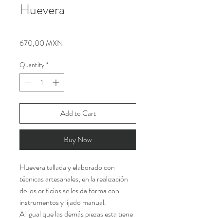
Huevera
Price
670,00 MXN
Quantity
*
Add to Cart
Buy Now
Huevera tallada y elaborado con
técnicas artesanales, en la realización
de los orificios se les da forma con
instrumentos y lijado manual.
Al igual que las demás piezas esta tiene