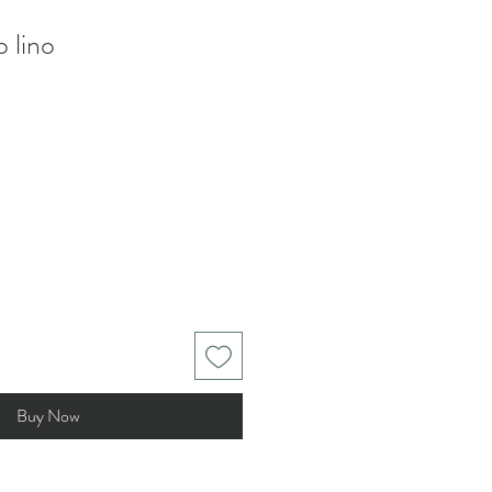
 lino
Buy Now