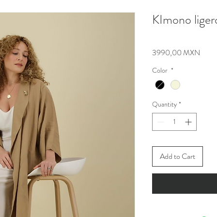
KImono ligero
Price
3990,00 MXN
Color
*
Quantity
*
Add to Cart