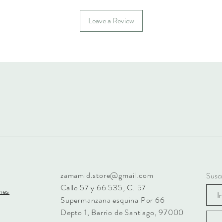
Leave a Review
zamamid.store@gmail.com
Suscr
Calle 57 y 66 535, C. 57
nes
Supermanzana esquina Por 66
Depto 1, Barrio de Santiago, 97000