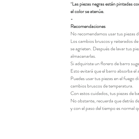
*
Las piezas negras están pintadas co
el color se atenúe.
-
Recomendaciones
No recomendamos usar tus piezas de 
Los cambios bruscos y reiterados d
se agrieten. Después de lavar tus pi
almacenarlas.
Si adquiriste un florero de barro sug
Esto evitará que el barro absorba el
Puedes usar tus piezas en el fuego d
cambios bruscos de temperatura.
Con estos cuidados, tus piezas de 
No obstante, recuerda que detrás d
y con el paso del tiempo es normal 