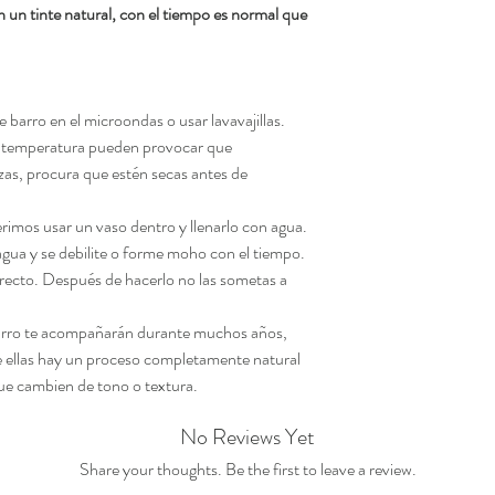
n un tinte natural, con el tiempo es normal que
barro en el microondas o usar lavavajillas.
e temperatura pueden provocar que
ezas, procura que estén secas antes de
erimos usar un vaso dentro y llenarlo con agua.
 agua y se debilite o forme moho con el tiempo.
irecto. Después de hacerlo no las sometas a
barro te acompañarán durante muchos años,
e ellas hay un proceso completamente natural
que cambien de tono o textura.
No Reviews Yet
Share your thoughts. Be the first to leave a review.