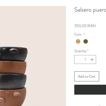
Salsero puer
Price
350,00 MXN
Color
*
Quantity
*
Add to Cart